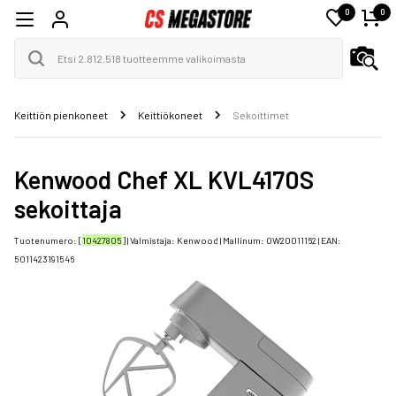
0
0
Keittiön pienkoneet
Keittiökoneet
Sekoittimet
Kenwood Chef XL KVL4170S
sekoittaja
Tuotenumero: [
10427805
] | Valmistaja:
Kenwood
| Mallinum:
0W20011162
| EAN:
5011423191546