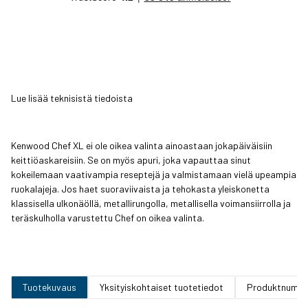
Lue lisää teknisistä tiedoista
Kenwood Chef XL ei ole oikea valinta ainoastaan jokapäiväisiin
keittiöaskareisiin. Se on myös apuri, joka vapauttaa sinut
kokeilemaan vaativampia reseptejä ja valmistamaan vielä upeampia
ruokalajeja. Jos haet suoraviivaista ja tehokasta yleiskonetta
klassisella ulkonäöllä, metallirungolla, metallisella voimansiirrolla ja
teräskulholla varustettu Chef on oikea valinta.
Tuotekuvaus
Yksityiskohtaiset tuotetiedot
Produktnumm