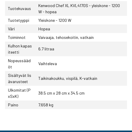
Kenwood Chef XL KVL4170S - yleiskone - 1200
Tuotekuvaus
W - hopea
Tuotetyyppi
Yleiskone - 1200 W
Väri
Hopea
Toiminnot
Vaivaaja, tehosekoitin, vatkain
Kulhon kapas
6.7 litraa
iteetti
Nopeussääd
Vaihteleva
öt
Sisältyvät lis
Taikinakoukku, vispilä, K-vatkain
ävarusteet
Ulkomitat (P
38.5 cm x 28 cm x 34.5 cm
xSxK)
Paino
7.658 kg