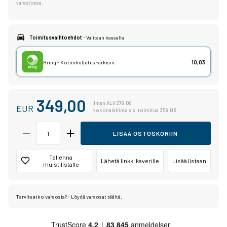
varastossa.
Toimitusvaihtoehdot
- Valitaan kassalla
Bring - Kotiinkuljetus -arkisin.
10,03
349,00
ilman ALV 278,09
EUR
Kokonaishinta sis. toimitus 359,03
LISÄÄ OSTOSKORIIN
Tallenna
Lähetä linkki kaverille
Lisää listaan
muistilistalle
Tarvitsetko varaosia? - Löydä varaosat täältä.