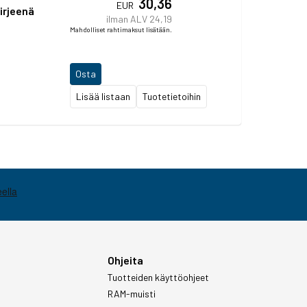
30,36
EUR
irjeenä
ilman ALV 24,19
Mahdolliset rahtimaksut lisätään.
Osta
Lisää listaan
Tuotetietoihin
Ohjeita
Tuotteiden käyttöohjeet
RAM-muisti