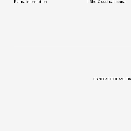
Klarna information
Lähetä uusi salasana
CS MEGASTORE A/S, Tinv