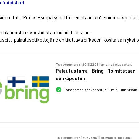
 toimipisteet
imimitat: "Pituus + ympärysmitta = enintään 3m". Enimmäispituus
 tilaamista ei voi yhdistää muihin tilauksiin.
useita palautusetikettejä ne on tilattava erikseen, koska vain yksi 
Tuotenumero: [
2016229
] |
emaillabel_postdk
Palautustarra - Bring - Toimitetaan
sähköpostiin
Toimitetaan sähköpostiin 15 minuutin sisällä.
Tuotenumero: [
2037845
] |
brevlabel_postdk