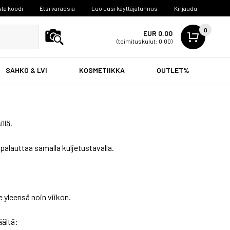
ta koodi
Etsi varaosia
Luo uusi käyttäjätunnus
Kirjaudu
0
EUR 0,00
(toimituskulut: 0,00)
SÄHKÖ & LVI
KOSMETIIKKA
OUTLET%
llä.
 palauttaa samalla kuljetustavalla.
 yleensä noin viikon.
äältä: