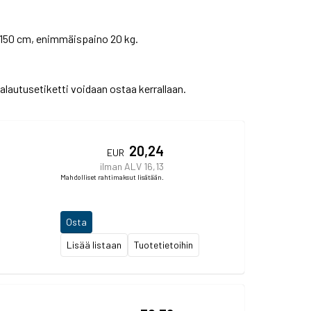
 150 cm, enimmäispaino 20 kg.
palautusetiketti voidaan ostaa kerrallaan.
20,24
EUR
ilman ALV 16,13
Mahdolliset rahtimaksut lisätään.
Osta
Lisää listaan
Tuotetietoihin