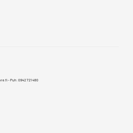
e.fi
-
Puh: 0942 721 480