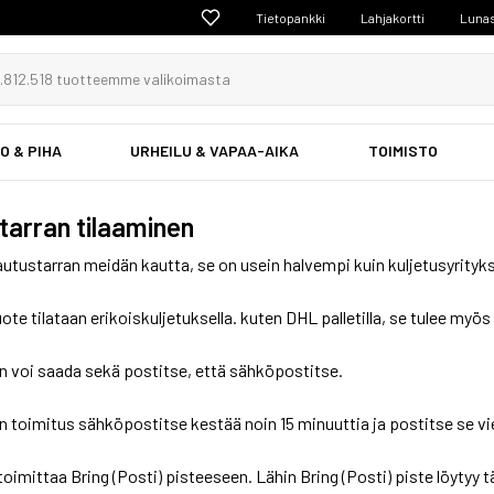
Tietopankki
Lahjakortti
Lunas
O & PIHA
URHEILU & VAPAA-AIKA
TOIMISTO
tarran tilaaminen
autustarran meidän kautta, se on usein halvempi kuin kuljetusyrityksi
ote tilataan erikoiskuljetuksella. kuten DHL palletilla, se tulee myös
n voi saada sekä postitse, että sähköpostitse.
n toimitus sähköpostitse kestää noin 15 minuuttia ja postitse se vie
toimittaa Bring (Posti) pisteeseen. Lähin Bring (Posti) piste löytyy t