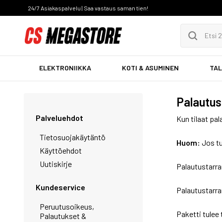
24/7 Asiakaspalvelu | Saa vastaus saman tien!
ELEKTRONIIKKA
KOTI & ASUMINEN
TAL
Palautus
Palveluehdot
Kun tilaat pal
Tietosuojakäytäntö
Huom:
Jos tu
Käyttöehdot
Uutiskirje
Palautustarra
Kundeservice
Palautustarra
Peruutusoikeus,
Paketti tulee 
Palautukset &