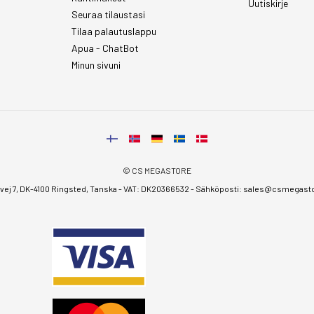
Uutiskirje
Seuraa tilaustasi
Tilaa palautuslappu
Apua - ChatBot
Minun sivuni
© CS MEGASTORE
ej 7, DK-4100 Ringsted, Tanska - VAT: DK20366532 - Sähköposti:
sales@csmegastor