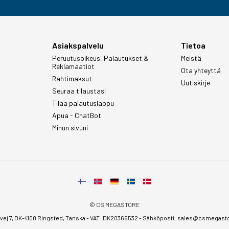
Asiakspalvelu
Tietoa
Peruutusoikeus, Palautukset &
Meistä
Reklamaatiot
Ota yhteyttä
Rahtimaksut
Uutiskirje
Seuraa tilaustasi
Tilaa palautuslappu
Apua - ChatBot
Minun sivuni
© CS MEGASTORE
ej 7, DK-4100 Ringsted, Tanska - VAT: DK20366532 - Sähköposti:
sales@csmegastor