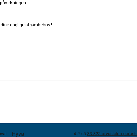
øpåvirkningen.
til dine daglige strømbehov!