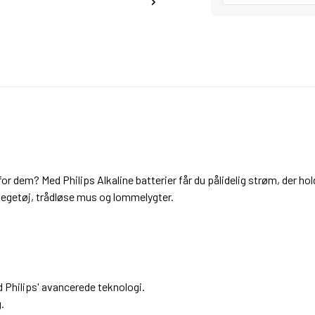
g for dem? Med Philips Alkaline batterier får du pålidelig strøm, der h
legetøj, trådløse mus og lommelygter.
d Philips' avancerede teknologi.
.