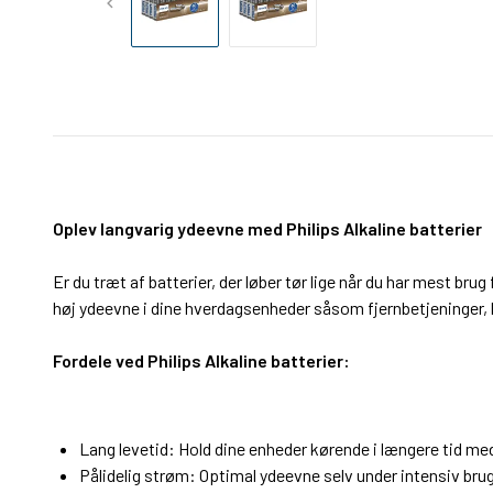
Oplev langvarig ydeevne med Philips Alkaline batterier
Er du træt af batterier, der løber tør lige når du har mest bru
høj ydeevne i dine hverdagsenheder såsom fjernbetjeninger, 
Fordele ved Philips Alkaline batterier:
Lang levetid: Hold dine enheder kørende i længere tid me
Pålidelig strøm: Optimal ydeevne selv under intensiv brug