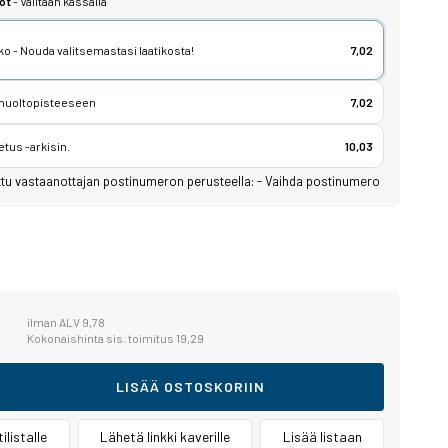
ot
- Valitaan kassalla
o - Nouda valitsemastasi laatikosta!
7,02
 huoltopisteeseen
7,02
etus -arkisin.
10,03
ttu vastaanottajan postinumeron perusteella:
-
Vaihda postinumero
7
ilman ALV 9,78
Kokonaishinta sis. toimitus 19,29
LISÄÄ OSTOSKORIIN
ilistalle
Lähetä linkki kaverille
Lisää listaan