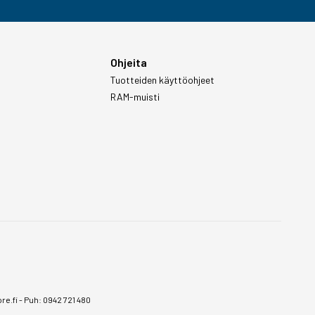
Ohjeita
Tuotteiden käyttöohjeet
RAM-muisti
e.fi
-
Puh: 0942 721 480