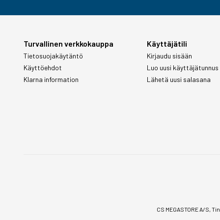
Turvallinen verkkokauppa
Käyttäjätili
Tietosuojakäytäntö
Kirjaudu sisään
Käyttöehdot
Luo uusi käyttäjätunnus
Klarna information
Lähetä uusi salasana
CS MEGASTORE A/S, Tinv