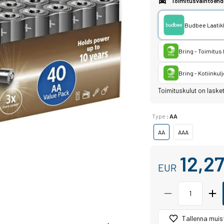
Toimitusvaihtoehd
Budbee Laatikk
Bring - Toimitus
Bring - Kotiinkulj
Toimituskulut on laske
Type
: AA
AA
AAA
12,2
EUR
Tallenna muist