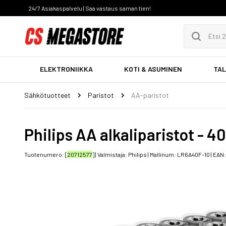
24/7 Asiakaspalvelu | Saa vastaus saman tien!
ELEKTRONIIKKA
KOTI & ASUMINEN
TAL
Sähkötuotteet
Paristot
AA-paristot
Philips AA alkaliparistot - 40
Tuotenumero: [
20712577
] | Valmistaja:
Philips
| Mallinum:
LR6A40F-10
| EAN