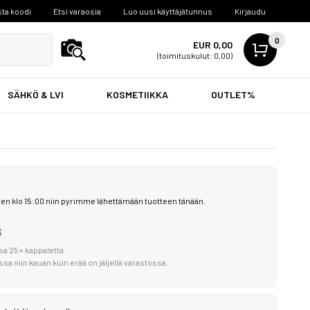
ta koodi
Etsi varaosia
Luo uusi käyttäjätunnus
Kirjaudu
0
EUR 0,00
(toimituskulut: 0,00)
SÄHKÖ & LVI
KOSMETIIKKA
OUTLET%
en klo 15:00 niin pyrimme lähettämään tuotteen tänään.
S
sa 25+ kappaletta
a niin kauan kuin erää on jäljellä varastossa.