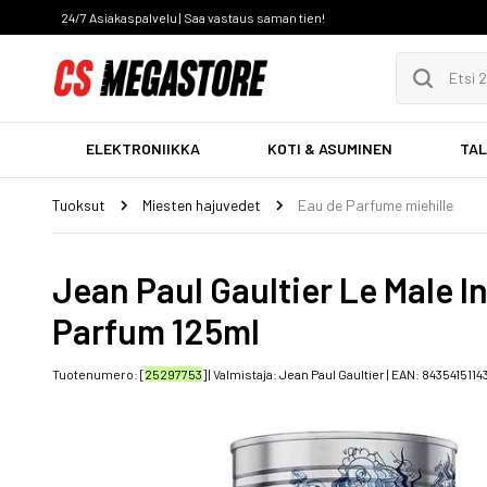
24/7 Asiakaspalvelu | Saa vastaus saman tien!
ELEKTRONIIKKA
KOTI & ASUMINEN
TAL
Tuoksut
Miesten hajuvedet
Eau de Parfume miehille
Jean Paul Gaultier Le Male I
Parfum 125ml
Tuotenumero: [
25297753
] | Valmistaja:
Jean Paul Gaultier
| EAN:
8435415114