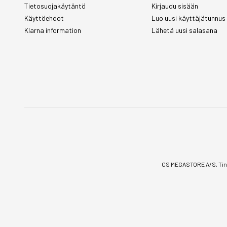
Tietosuojakäytäntö
Kirjaudu sisään
Käyttöehdot
Luo uusi käyttäjätunnus
Klarna information
Lähetä uusi salasana
CS MEGASTORE A/S, Tinv