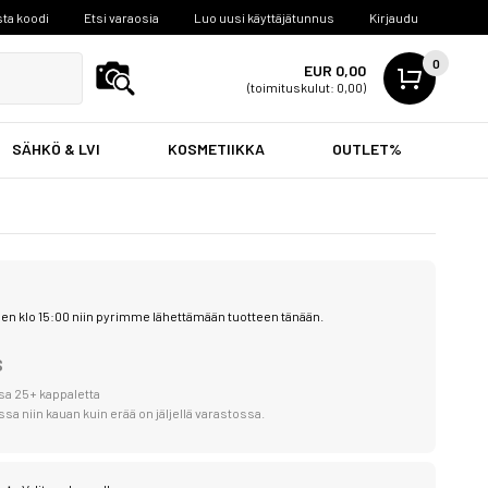
ta koodi
Etsi varaosia
Luo uusi käyttäjätunnus
Kirjaudu
0
EUR 0,00
(toimituskulut: 0,00)
SÄHKÖ & LVI
KOSMETIIKKA
OUTLET%
en klo 15:00 niin pyrimme lähettämään tuotteen tänään.
S
sa 25+ kappaletta
a niin kauan kuin erää on jäljellä varastossa.