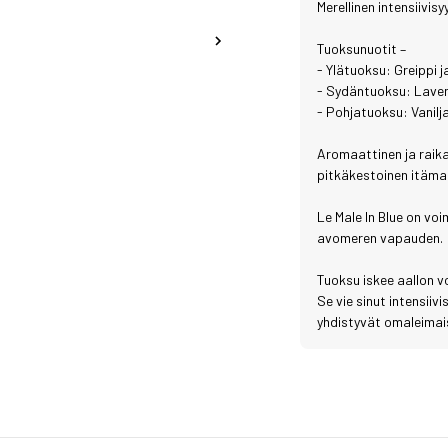
Merellinen intensiivis
Tuoksunuotit –
- Ylätuoksu: Greippi
- Sydäntuoksu: Lavent
- Pohjatuoksu: Vanilj
Aromaattinen ja raika
pitkäkestoinen itäma
Le Male In Blue on vo
avomeren vapauden.
Tuoksu iskee aallon 
Se vie sinut intensiiv
yhdistyvät omaleimais