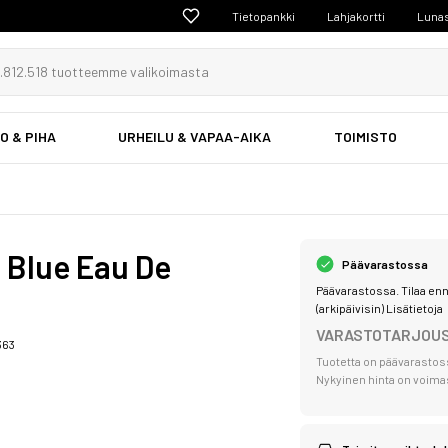
Tietopankki
Lahjakortti
Lunas
O & PIHA
URHEILU & VAPAA-AIKA
TOIMISTO
n Blue Eau De
Päävarastossa
Päävarastossa. Tilaa enn
(arkipäivisin)
Lisätietoja
VARASTOTARJOU
363
Tuotetta on päävarastos
Nykyinen hinta on voimass