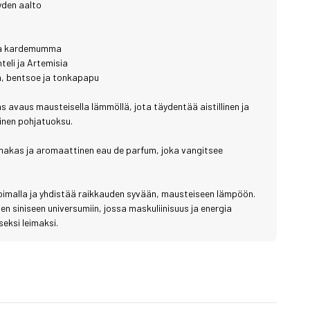
yyden aalto
 ja kardemumma
eli ja Artemisia
a, bentsoe ja tonkapapu
s avaus mausteisella lämmöllä, jota täydentää aistillinen ja
inen pohjatuoksu.
imakas ja aromaattinen eau de parfum, joka vangitsee
voimalla ja yhdistää raikkauden syvään, mausteiseen lämpöön.
isen siniseen universumiin, jossa maskuliinisuus ja energia
eksi leimaksi.