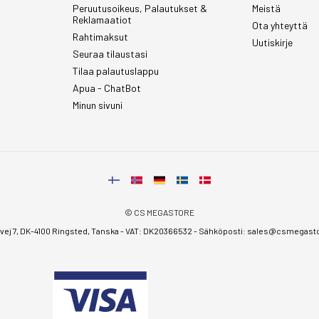
Peruutusoikeus, Palautukset &
Meistä
Reklamaatiot
Ota yhteyttä
Rahtimaksut
Uutiskirje
Seuraa tilaustasi
Tilaa palautuslappu
Apua - ChatBot
Minun sivuni
© CS MEGASTORE
ej 7, DK-4100 Ringsted, Tanska - VAT: DK20366532 - Sähköposti:
sales@csmegastor