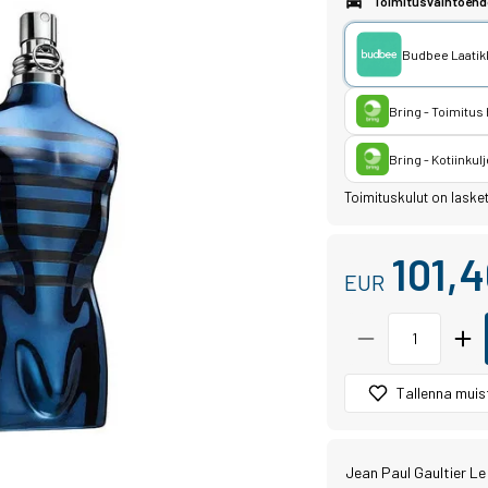
Toimitusvaihtoehd
Budbee Laatikk
Bring - Toimitus
Bring - Kotiinkulj
Toimituskulut on laske
101,
EUR
Tallenna muist
Jean Paul Gaultier Le