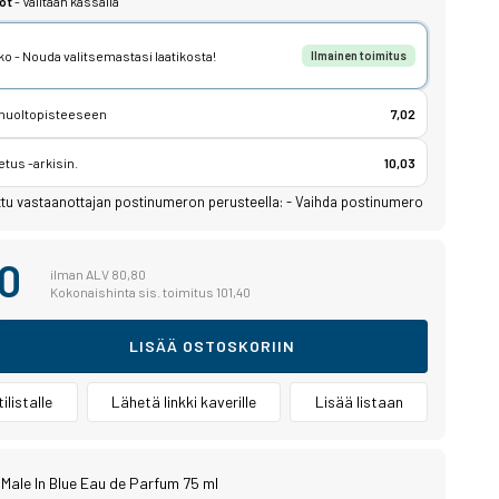
ot
- Valitaan kassalla
o - Nouda valitsemastasi laatikosta!
Ilmainen toimitus
 huoltopisteeseen
7,02
etus -arkisin.
10,03
ttu vastaanottajan postinumeron perusteella:
-
Vaihda postinumero
40
ilman ALV 80,80
Kokonaishinta sis. toimitus 101,40
LISÄÄ OSTOSKORIIN
ilistalle
Lähetä linkki kaverille
Lisää listaan
 Male In Blue Eau de Parfum 75 ml