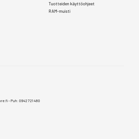
Tuotteiden käyttöohjeet
RAM-muisti
e.fi
-
Puh: 0942 721 480