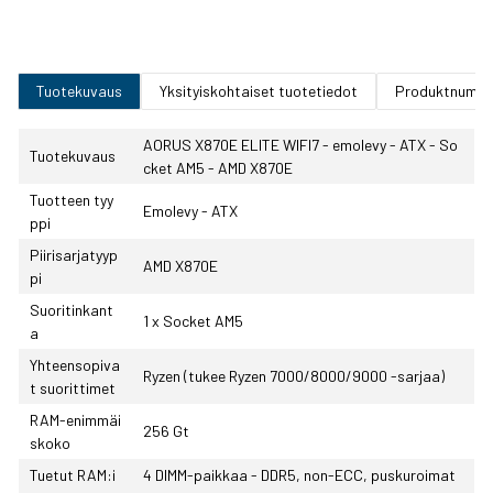
Tuotekuvaus
Yksityiskohtaiset tuotetiedot
Produktnumm
AORUS X870E ELITE WIFI7 - emolevy - ATX - So
Tuotekuvaus
cket AM5 - AMD X870E
Tuotteen tyy
Emolevy - ATX
ppi
Piirisarjatyyp
AMD X870E
pi
Suoritinkant
1 x Socket AM5
a
Yhteensopiva
Ryzen (tukee Ryzen 7000/8000/9000 -sarjaa)
t suorittimet
RAM-enimmäi
256 Gt
skoko
Tuetut RAM:i
4 DIMM-paikkaa - DDR5, non-ECC, puskuroimat