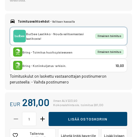
varastossa.
Toimitusvaihtoehdot
- Valitaan kassalla
Budbee Laatikko - Nouda valitsemastasi
Ilmainen toimitus
laatikosta!
Bring - Toimitus huoltopisteeseen
Ilmainen toimitus
Bring - Kotiinkuljetus -arkisin.
10,03
Toimituskulut on laskettu vastaanottajan postinumeron
perusteella:
-
Vaihda postinumero
281,00
ilman ALV 223,90
EUR
Kokonaishinta sis. toimitus 281,00
LISÄÄ OSTOSKORIIN
Tallenna
Lähetä linkki kaverille
Lisää listaan