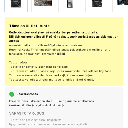
Tämä on Outlet-tuote
Outlet-tuotteet ovat yleensä asiakkaiden palauttamia tuotteita.
Niilläkin on luonnollisesti 14 päivän palautusuoikeus ja 2 vuoden reklamaatio-
oikeus
Avaamattomilla tuotteilla on 90 päivän palautusoikeus.
Huomio! Koska firmamme pääkieli on tanska palautuksen syy on ilmoitettu
tanskaksi. Kopioi teksti kääntäjään
täällä
Tuotetiedot:
Tuotetta on käytetty ja sen jälkeen korjattu.
Tuotteessa voi olla erityisiä vikoja, jotka voivat vaikuttaa tuotteen käyttöön.
Tuotteessa on selviä kulumisen merkkejä, kuten naarmuja jne.
Tuotteessa voi olla vaurioita, mutta se toimii ja sitä voi käyttää.
Päävarastossa
Päävarastossa. Tilaa ennen klo 15:00 niin pyrimme lähettämään
tuotteen tänään. (arkipäivisin)
Lisätietoja
VARASTOTARJOUS
Tuotetta on päävarastossa 1 kappaletta
Nykyinen hinta on voimassa niin kauan kuin erää on jäljellä