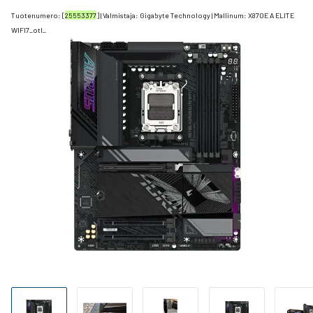
Tuotenumero: [
25553377
] | Valmistaja:
Gigabyte Technology
| Mallinum:
X870E A ELITE
WIFI7_otl_