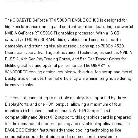
The GIGABYTE GeForce RTX 5060 Ti EAGLE OC 16G is designed for
high-performance gaming and content creation, featuring a powerful
NVIDIA GeForce RTX 5060 Ti graphics processor. With a 16 GB
capacity of GDDR7 SDRAM, this graphics card ensures smooth
gameplay and stunning visuals at resolutions up to 7680 x 4320.
Users can take advantage of advanced technologies such as NVIDIA
DLSS 4, 4th Gen Ray Tracing Cores, and 5th Gen Tensor Cores for
lifelike graphics and optimal performance. The GIGABYTE
WINDFORCE cooling design, coupled with a dual fan setup and metal
backplate, enhances thermal efficiency while minimizing noise during
intensive tasks.
The ease of connecting to multiple displays is supported by three
DisplayPorts and one HDMI output, allowing a maximum of four
monitors to be used simultaneously. With PCI Express 5.0
compatibility and DirectX 12 support, this graphics card is prepared
for the demands of modern gaming and graphical applications. The
EAGLE OC Edition features advanced cooling technologies like
composite copper heat pipes and a screen cooling system to