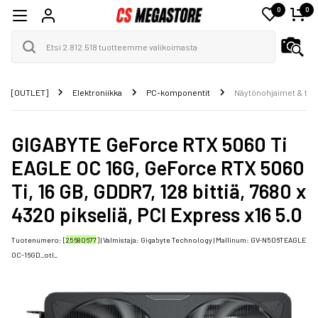
0
0
[OUTLET]
Elektroniikka
PC-komponentit
Näytönohjaimet & tar
GIGABYTE GeForce RTX 5060 Ti
EAGLE OC 16G, GeForce RTX 5060
Ti, 16 GB, GDDR7, 128 bittiä, 7680 x
4320 pikseliä, PCI Express x16 5.0
Tuotenumero: [
25680677
] | Valmistaja:
Gigabyte Technology
| Mallinum:
GV-N506TEAGLE
OC-16GD_otl_