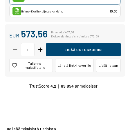
Bring - Kotiinkuljetus -arkisin.
10,03
573,56
ilman ALV 457,02
EUR
Kokonaishinta sis. toimitus 573,56
LISÄÄ OSTOSKORIIN
Tallenna
Lähetä linkki kaverille
Lisää listaan
muistilistalle
Lue lisää teknisistä tiedoista