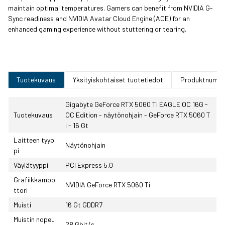
maintain optimal temperatures. Gamers can benefit from NVIDIA G-
Sync readiness and NVIDIA Avatar Cloud Engine (ACE) for an
enhanced gaming experience without stuttering or tearing.
Tuotekuvaus
Yksityiskohtaiset tuotetiedot
Produktnumm
Gigabyte GeForce RTX 5060 Ti EAGLE OC 16G -
Tuotekuvaus
OC Edition - näytönohjain - GeForce RTX 5060 T
i - 16 Gt
Laitteen tyyp
Näytönohjain
pi
Väylätyyppi
PCI Express 5.0
Grafiikkamoo
NVIDIA GeForce RTX 5060 Ti
ttori
Muisti
16 Gt GDDR7
Muistin nopeu
28 Gbit/s