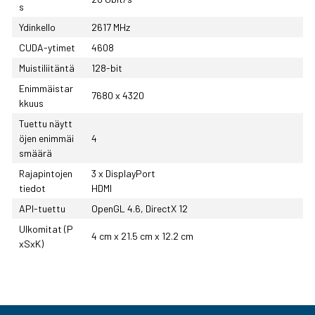
s
Ydinkello
2617 MHz
CUDA-ytimet
4608
Muistiliitäntä
128-bit
Enimmäistar
7680 x 4320
kkuus
Tuettu näytt
öjen enimmäi
4
smäärä
Rajapintojen
3 x DisplayPort
tiedot
HDMI
API-tuettu
OpenGL 4.6, DirectX 12
Ulkomitat (P
4 cm x 21.5 cm x 12.2 cm
xSxK)