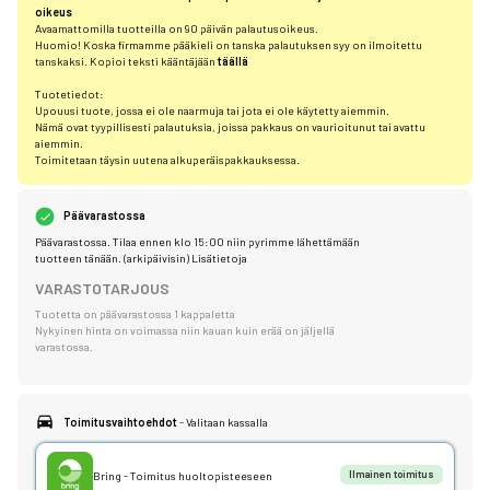
oikeus
Avaamattomilla tuotteilla on 90 päivän palautusoikeus.
Huomio! Koska firmamme pääkieli on tanska palautuksen syy on ilmoitettu
tanskaksi. Kopioi teksti kääntäjään
täällä
Tuotetiedot:
Upouusi tuote, jossa ei ole naarmuja tai jota ei ole käytetty aiemmin.
Nämä ovat tyypillisesti palautuksia, joissa pakkaus on vaurioitunut tai avattu
aiemmin.
Toimitetaan täysin uutena alkuperäispakkauksessa.
Päävarastossa
Päävarastossa. Tilaa ennen klo 15:00 niin pyrimme lähettämään
tuotteen tänään. (arkipäivisin)
Lisätietoja
VARASTOTARJOUS
Tuotetta on päävarastossa 1 kappaletta
Nykyinen hinta on voimassa niin kauan kuin erää on jäljellä
varastossa.
Toimitusvaihtoehdot
- Valitaan kassalla
Bring - Toimitus huoltopisteeseen
Ilmainen toimitus