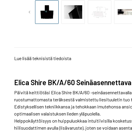
Lue lisää teknisistä tiedoista
Elica Shire BK/A/60 Seinäasennettava li
Päivitä keittiötäsi Elica Shire BK/A/60 -seinäasennettavalla
ruostumattomasta teräksestä valmistettu liesituuletin tuo t
Edistyksellisen tekniikkansa ja tehokkaan imutehonsa ansios
optimaalisen valaistuksen lieden yläpuolella.
Helppokäyttöisyys on huippuluokkaa intuitiivisilla kosketus
hiilisuodattimen avulla (lisävaruste), joten se voidaan asenta