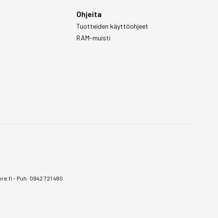
Ohjeita
Tuotteiden käyttöohjeet
RAM-muisti
e.fi
-
Puh: 0942 721 480