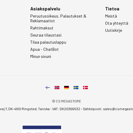
Asiakspalvelu
Tietoa
Peruutusoikeus, Palautukset &
Meistä
Reklamaatiot
Ota yhteyttä
Rahtimaksut
Uutiskirje
Seuraa tilaustasi
Tilaa palautuslappu
Apua - ChatBot
Minun sivuni
© CS MEGASTORE
ej 7, DK-4100 Ringsted, Tanska - VAT: DK20366532 - Sähköposti:
sales@csmegastor