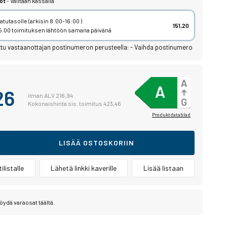
ot
- Valitaan kassalla
tutasolle (arkisin 8:00-16:00 )
151,20
 15.00 toimituksen lähtöön samana päivänä
ttu vastaanottajan postinumeron perusteella:
-
Vaihda postinumero
26
ilman ALV 216,94
Kokonaishinta sis. toimitus 423,46
Produktdatablad
LISÄÄ OSTOSKORIIN
ilistalle
Lähetä linkki kaverille
Lisää listaan
öydä varaosat täältä.