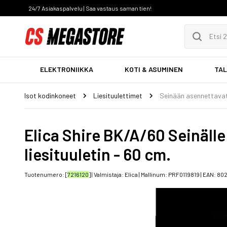
24/7 Asiakaspalvelu | Saa vastaus saman tien!
ELEKTRONIIKKA
KOTI & ASUMINEN
TAL
Isot kodinkoneet
Liesituulettimet
Seinään asennettava
Elica Shire BK/A/60 Seinäll
liesituuletin - 60 cm.
Tuotenumero: [
7216120
] | Valmistaja:
Elica
| Mallinum:
PRF0119819
| EAN:
802