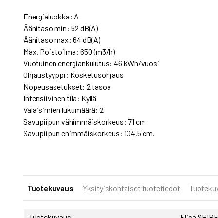
Energialuokka: A
Äänitaso min: 52 dB(A)
Äänitaso max: 64 dB(A)
Max. Poistoilma: 650 (m3/h)
Vuotuinen energiankulutus: 46 kWh/vuosi
Ohjaustyyppi: Kosketusohjaus
Nopeusasetukset: 2 tasoa
Intensiivinen tila: Kyllä
Valaisimien lukumäärä: 2
Savupiipun vähimmäiskorkeus: 71 cm
Savupiipun enimmäiskorkeus: 104,5 cm.
Tuotekuvaus
Yksityiskohtaiset tuotetiedot
Tuoteku
Tuotekuvaus
Elica SHIRE