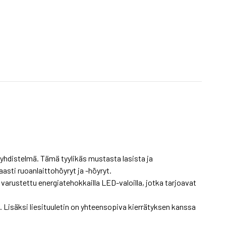
 yhdistelmä. Tämä tyylikäs mustasta lasista ja
asti ruoanlaittohöyryt ja -höyryt.
arustettu energiatehokkailla LED-valoilla, jotka tarjoavat
 Lisäksi liesituuletin on yhteensopiva kierrätyksen kanssa