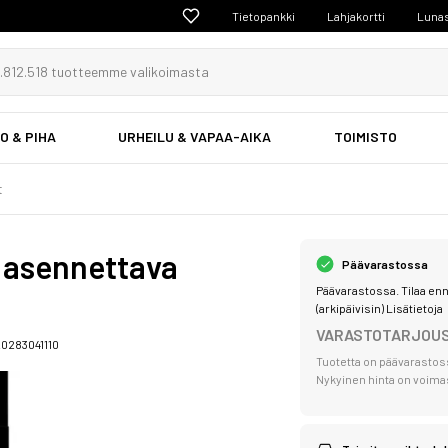
Tietopankki
Lahjakortti
Lunas
O & PIHA
URHEILU & VAPAA-AIKA
TOIMISTO
t
e asennettava
Päävarastossa
Päävarastossa. Tilaa enn
(arkipäivisin)
Lisätietoja
VARASTOTARJOU
0283041110
Tuotetta on päävarastos
Nykyinen hinta on voimass