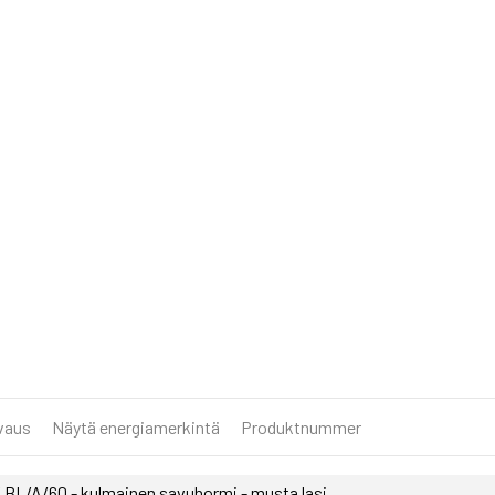
vaus
Näytä energiamerkintä
Produktnummer
 BL/A/60 - kulmainen savuhormi - musta lasi