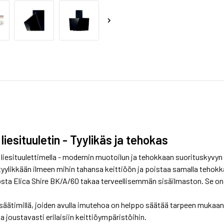
esituuletin - Tyylikäs ja tehokas
 liesituulettimella - modernin muotoilun ja tehokkaan suorituskyvyn
yylikkään ilmeen mihin tahansa keittiöön ja poistaa samalla tehokka
ta Elica Shire BK/A/60 takaa terveellisemmän sisäilmaston. Se on v
säätimillä, joiden avulla imutehoa on helppo säätää tarpeen mukaan.
a joustavasti erilaisiin keittiöympäristöihin.