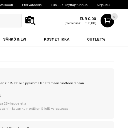
ta koodi
Etsi varaosia
Luo uusi käyttäjätunnus
Kirjaudu
0
EUR 0,00
(toimituskulut: 0,00)
SÄHKÖ & LVI
KOSMETIIKKA
OUTLET%
en klo 15:00 niin pyrimme lähettämään tuotteen tänään.
S
sa 25+ kappaletta
a niin kauan kuin erää on jäljellä varastossa.