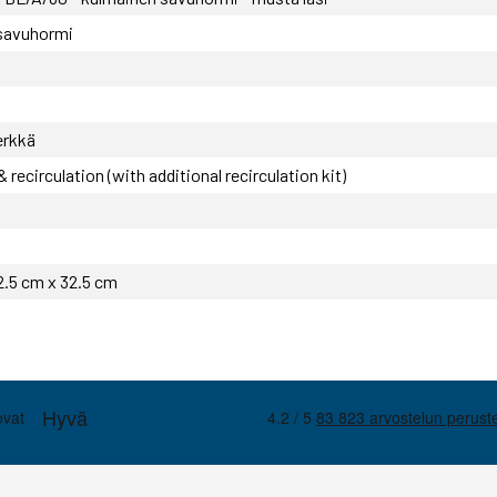
savuhormi
erkkä
 recirculation (with additional recirculation kit)
2.5 cm x 32.5 cm