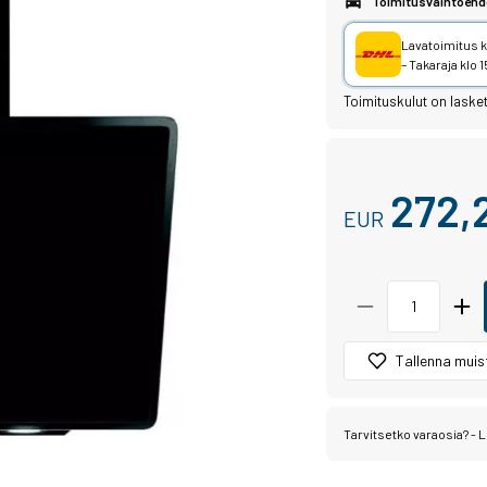
Toimitusvaihtoehd
Lavatoimitus ka
– Takaraja klo
Toimituskulut on laske
272,
EUR
Tallenna muist
Tarvitsetko varaosia? - L