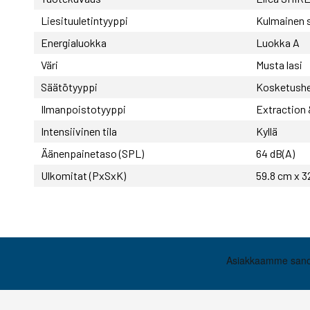
Liesituuletintyyppi
Kulmainen 
Energialuokka
Luokka A
Väri
Musta lasi
Säätötyyppi
Kosketush
Ilmanpoistotyyppi
Extraction &
Intensiivinen tila
Kyllä
Äänenpainetaso (SPL)
64 dB(A)
Ulkomitat (PxSxK)
59.8 cm x 3