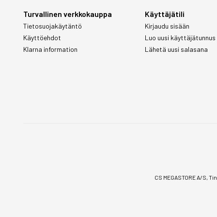
Turvallinen verkkokauppa
Käyttäjätili
Tietosuojakäytäntö
Kirjaudu sisään
Käyttöehdot
Luo uusi käyttäjätunnus
Klarna information
Lähetä uusi salasana
CS MEGASTORE A/S, Tinv