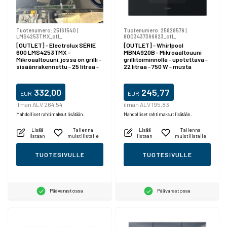
Tuotenumero:
25161540
|
Tuotenumero:
25828579
|
LMS4253TMX_otl_
8003437396823_otl_
[OUTLET] - Electrolux SÉRIE
[OUTLET] - Whirlpool
600 LMS4253TMX -
MBNA920B - Mikroaaltouuni
Mikroaaltouuni, jossa on grilli -
grillitoiminnolla - upotettava -
sisäänrakennettu - 25 litraa -
22 litraa - 750 W - musta
900 W - musta/ruostumaton
teräs
332,00
245,77
EUR
EUR
ilman ALV 264,54
ilman ALV 195,83
Mahdolliset rahtimaksut lisätään.
Mahdolliset rahtimaksut lisätään.
Lisää
Tallenna
Lisää
Tallenna
listaan
muistilistalle
listaan
muistilistalle
TUOTESIVULLE
TUOTESIVULLE
Päävarastossa
Päävarastossa