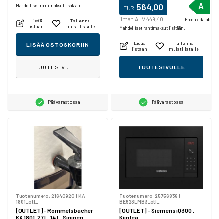
564,00
Mahdolliset rahtimaksut lisätään.
EUR
ilman ALV 449,40
Produktdatablad
Lisää
Tallenna
listaan
muistilistalle
Mahdolliset rahtimaksut lisätään.
Lisää
Tallenna
LISÄÄ OSTOSKORIIN
listaan
muistilistalle
TUOTESIVULLE
TUOTESIVULLE
Päävarastossa
Päävarastossa
Tuotenumero:
21640920
|
KA
Tuotenumero:
25756836
|
1801_otl_
BE623LMB3_otl_
[OUTLET] - Rommelsbacher
[OUTLET] - Siemens iQ300 ,
KA 1801, 27 L, 14 L, Sininen,
Kiinteä,