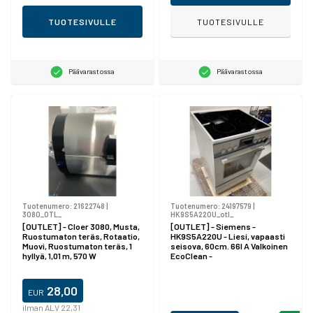
TUOTESIVULLE
TUOTESIVULLE
Päävarastossa
Päävarastossa
Tuotenumero:
21622748
|
Tuotenumero:
24197579
|
3080_OTL_
HK9S5A220U_otl_
[OUTLET] - Cloer 3080, Musta,
[OUTLET] - Siemens -
Ruostumaton teräs, Rotaatio,
HK9S5A220U - Liesi, vapaasti
Muovi, Ruostumaton teräs, 1
seisova, 60cm. 66l A Valkoinen
hyllyä, 1,01 m, 570 W
EcoClean -
valkoinen/valkoinen -
valkoinen/valkoinen
28,00
EUR
ilman ALV 22,31