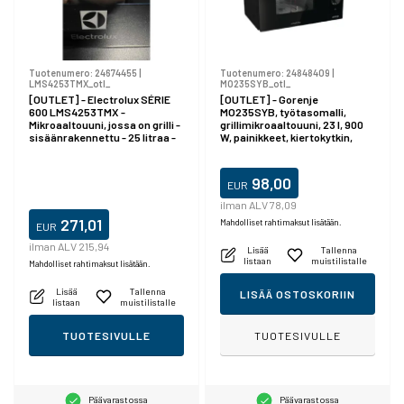
Tuotenumero:
24674455
|
Tuotenumero:
24848409
|
LMS4253TMX_otl_
MO235SYB_otl_
[OUTLET] - Electrolux SÉRIE
[OUTLET] - Gorenje
600 LMS4253TMX -
MO235SYB, työtasomalli,
Mikroaaltouuni, jossa on grilli -
grillimikroaaltouuni, 23 l, 900
sisäänrakennettu - 25 litraa -
W, painikkeet, kiertokytkin,
900 W - musta/ruostumaton
musta
teräs
98,00
EUR
ilman ALV 78,09
271,01
Mahdolliset rahtimaksut lisätään.
EUR
ilman ALV 215,94
Lisää
Tallenna
listaan
muistilistalle
Mahdolliset rahtimaksut lisätään.
Lisää
Tallenna
LISÄÄ OSTOSKORIIN
listaan
muistilistalle
TUOTESIVULLE
TUOTESIVULLE
Päävarastossa
Päävarastossa