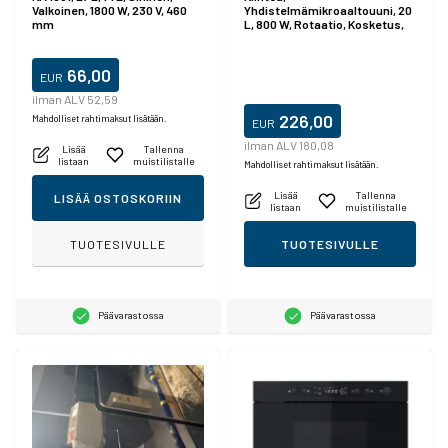
Valkoinen, 1800 W, 230 V, 460
Yhdistelmämikroaaltouuni, 20
mm
L, 800 W, Rotaatio, Kosketus,
Musta
66,00
EUR
ilman ALV 52,59
226,00
Mahdolliset rahtimaksut lisätään.
EUR
ilman ALV 180,08
Lisää
Tallenna
listaan
muistilistalle
Mahdolliset rahtimaksut lisätään.
Lisää
Tallenna
LISÄÄ OSTOSKORIIN
listaan
muistilistalle
TUOTESIVULLE
TUOTESIVULLE
Päävarastossa
Päävarastossa