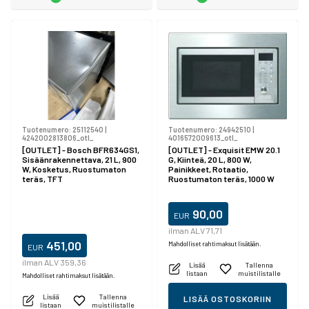
Tuotenumero:
25112540
|
Tuotenumero:
24942510
|
4242002813806_otl_
4016572009613_otl_
[OUTLET] - Bosch BFR634GS1,
[OUTLET] - Exquisit EMW 20.1
Sisäänrakennettava, 21 L, 900
G, Kiinteä, 20 L, 800 W,
W, Kosketus, Ruostumaton
Painikkeet, Rotaatio,
teräs, TFT
Ruostumaton teräs, 1000 W
90,00
EUR
ilman ALV 71,71
451,00
Mahdolliset rahtimaksut lisätään.
EUR
ilman ALV 359,36
Lisää
Tallenna
listaan
muistilistalle
Mahdolliset rahtimaksut lisätään.
Lisää
Tallenna
LISÄÄ OSTOSKORIIN
listaan
muistilistalle