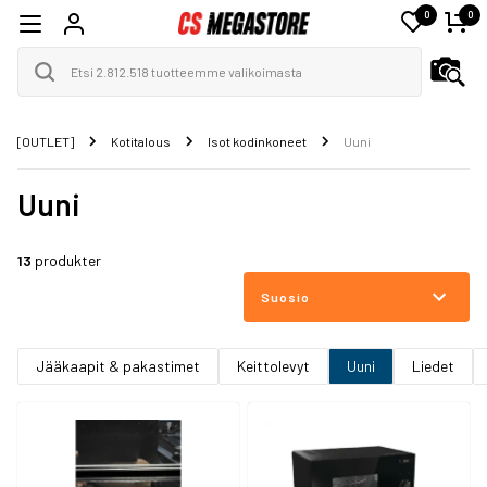
0
0
[OUTLET]
Kotitalous
Isot kodinkoneet
Uuni
Uuni
13
produkter
Suosio
Jääkaapit & pakastimet
Keittolevyt
Uuni
Liedet