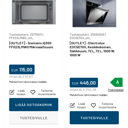
Tuotenumero:
25776511
|
Tuotenumero:
25690569
|
FF023LMW0_otl_
EOC5E70X_otl_
[OUTLET] - Siemens iQ300
[OUTLET] - Electrolux
FF023LMW0 Mikroaaltouuni
EOC5E70X, Keskikokoinen,
Sähköuuni, 72 L, 72 L, 1000 W,
1000 W
115,00
EUR
ilman ALV 91,63
446,00
Mahdolliset rahtimaksut lisätään.
EUR
ilman ALV 355,38
Produktdatablad
Lisää
Tallenna
listaan
muistilistalle
Mahdolliset rahtimaksut lisätään.
Lisää
Tallenna
LISÄÄ OSTOSKORIIN
listaan
muistilistalle
TUOTESIVULLE
TUOTESIVULLE