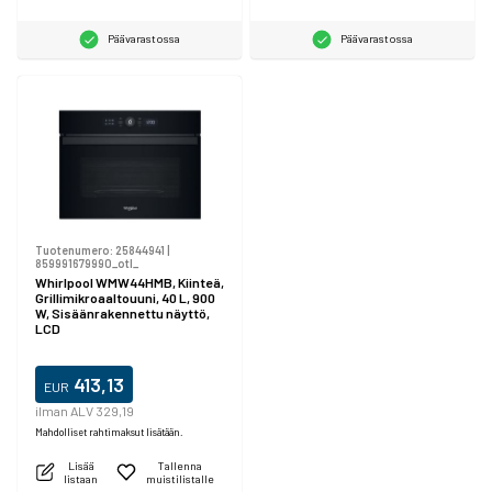
Päävarastossa
Päävarastossa
Tuotenumero:
25844941
|
859991679990_otl_
Whirlpool WMW44HMB, Kiinteä,
Grillimikroaaltouuni, 40 L, 900
W, Sisäänrakennettu näyttö,
LCD
413,13
EUR
ilman ALV 329,19
Mahdolliset rahtimaksut lisätään.
Lisää
Tallenna
listaan
muistilistalle