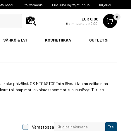
ta koodi
Etsi varaosia
Luo uusi käyttäjätunnus
Kirjaudu
0
EUR 0,00
(toimituskulut: 0,00)
SÄHKÖ & LVI
KOSMETIIKKA
OUTLET%
usta koko päiväksi. CS MEGASTOREsta löydät laajan valikoiman
 tuoksut tai lämpimät ja voimakkaammat tuoksusävyt. Tutustu
Varastossa
Etsi