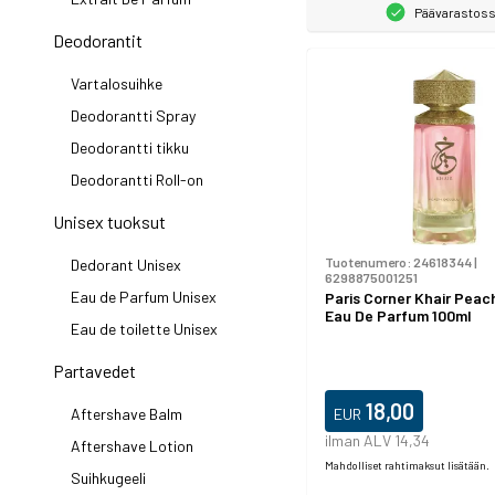
Päävarastos
Deodorantit
Vartalosuihke
Deodorantti Spray
Deodorantti tikku
Deodorantti Roll-on
Unisex tuoksut
Tuotenumero:
24618344
|
Dedorant Unisex
6298875001251
Eau de Parfum Unisex
Paris Corner Khair Peac
Eau De Parfum 100ml
Eau de toilette Unisex
Partavedet
18,00
Aftershave Balm
EUR
ilman ALV 14,34
Aftershave Lotion
Mahdolliset rahtimaksut lisätään.
Suihkugeeli