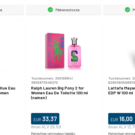
sa
Päävarastossa
P
Tuotenumero:
25019984
|
Tuotenumero:
2
3605973048270
629036059897
Blue Eau
Ralph Lauren Big Pony 2 for
Lattafa Mayar
Women
Women Eau De Toilette 100 ml
EDP W 100 ml
(nainen)
33,37
16,00
EUR
EUR
ilman ALV 26,59
ilman ALV 12,7
Mahdolliset rahtimaksut lisätään.
Mahdolliset rahtima