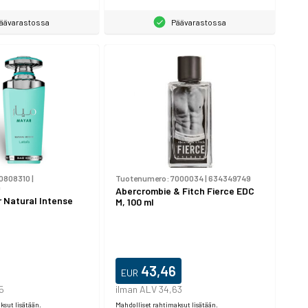
äävarastossa
Päävarastossa
0808310
|
Tuotenumero:
7000034
|
634349749
0
Abercrombie & Fitch Fierce EDC
 Natural Intense
M, 100 ml
43,46
EUR
5
ilman ALV 34,63
ksut lisätään.
Mahdolliset rahtimaksut lisätään.