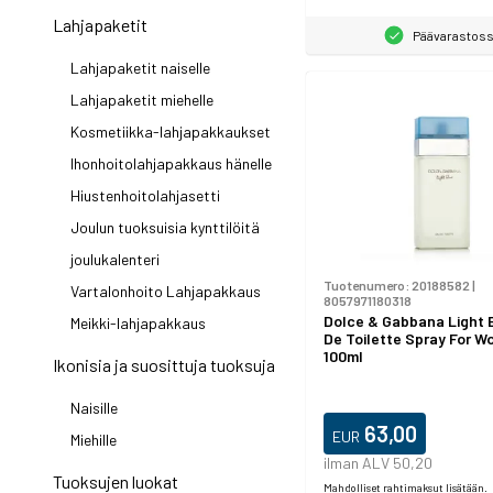
Lahjapaketit
Päävarastos
Lahjapaketit naiselle
Lahjapaketit miehelle
Kosmetiikka-lahjapakkaukset
Ihonhoitolahjapakkaus hänelle
Hiustenhoitolahjasetti
Joulun tuoksuisia kynttilöitä
joulukalenteri
Tuotenumero:
20188582
|
Vartalonhoito Lahjapakkaus
8057971180318
Dolce & Gabbana Light 
Meikki-lahjapakkaus
De Toilette Spray For 
100ml
Ikonisia ja suosittuja tuoksuja
Naisille
63,00
EUR
Miehille
ilman ALV 50,20
Tuoksujen luokat
Mahdolliset rahtimaksut lisätään.