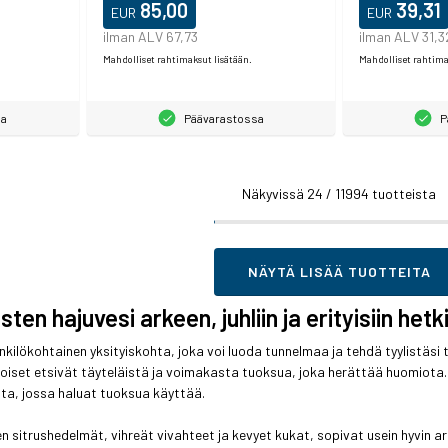
85,00
39,31
EUR
EUR
ilman ALV 67,73
ilman ALV 31,3
Mahdolliset rahtimaksut lisätään.
Mahdolliset rahtima
sa
Päävarastossa
P
Näkyvissä
24
/ 11994 tuotteista
NÄYTÄ LISÄÄ TUOTTEITA
ten hajuvesi arkeen, juhliin ja erityisiin hetki
nkilökohtainen yksityiskohta, joka voi luoda tunnelmaa ja tehdä tyylistäs
toiset etsivät täyteläistä ja voimakasta tuoksua, joka herättää huomiota.
ta, jossa haluat tuoksua käyttää.
 sitrushedelmät, vihreät vivahteet ja kevyet kukat, sopivat usein hyvin ark