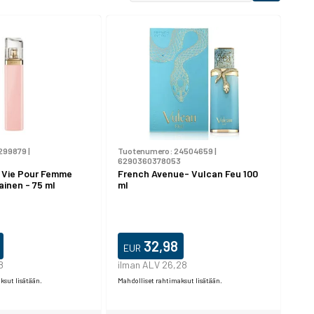
299879
|
Tuotenumero:
24504659
|
6290360378053
 Vie Pour Femme
French Avenue- Vulcan Feu 100
ainen - 75 ml
ml
32,98
EUR
8
ilman ALV 26,28
ksut lisätään.
Mahdolliset rahtimaksut lisätään.