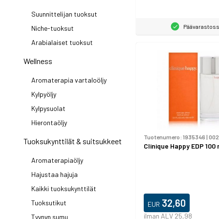
Suunnittelijan tuoksut
Päävarastos
Niche-tuoksut
Arabialaiset tuoksut
Wellness
Aromaterapia vartaloöljy
Kylpyöljy
Kylpysuolat
Hierontaöljy
Tuotenumero:
1935346
|
002
Tuoksukynttilät & suitsukkeet
Clinique Happy EDP 100 
Aromaterapiaöljy
Hajustaa hajuja
Kaikki tuoksukynttilät
32,60
Tuoksutikut
EUR
ilman ALV 25,98
Tyynyn sumu