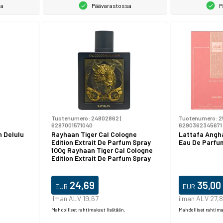
sa
Päävarastossa
P
Tuotenumero:
24802862
|
Tuotenumero:
2
6297001571040
6290362345671
h Delulu
Rayhaan Tiger Cal Cologne
Lattafa Ang
Edition Extrait De Parfum Spray
Eau De Parfum
100g Rayhaan Tiger Cal Cologne
Edition Extrait De Parfum Spray
100g
24,69
35,00
EUR
EUR
ilman ALV 19,67
ilman ALV 27,
Mahdolliset rahtimaksut lisätään.
Mahdolliset rahtima