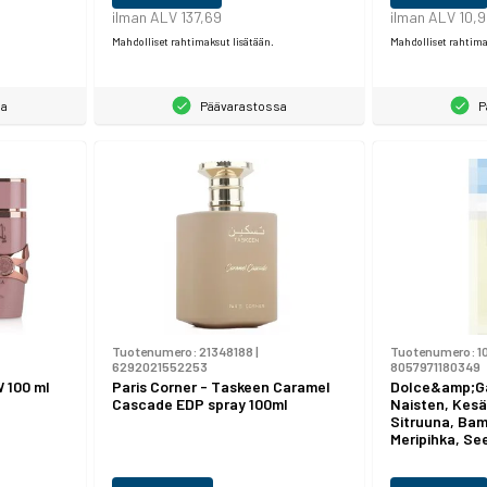
ilman ALV 137,69
ilman ALV 10,
Mahdolliset rahtimaksut lisätään.
Mahdolliset rahtima
sa
Päävarastossa
P
Tuotenumero:
21348188
|
Tuotenumero:
1
6292021552253
8057971180349
W 100 ml
Paris Corner - Taskeen Caramel
Dolce&amp;Ga
Cascade EDP spray 100ml
Naisten, Kesä
Sitruuna, Bam
Meripihka, Se