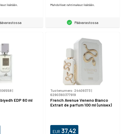
ksut lisätään.
Mahdolliset rahtimaksut lisätään.
äävarastossa
Päävarastossa
206558
|
Tuotenumero:
24409373
|
6290360377919
biyedh EDP 60 ml
French Avenue Veneno Bianco
Extrait de parfum 100 ml (unisex)
37,42
EUR