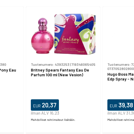
380
Tuotenumero:
4393253
|
719346065405
Tuotenumero:
7
0737052802800
 Pony Eau
Britney Spears Fantasy Eau De
Hugo Boss Ma
Parfum 100 ml (New Vesion)
Edp Spray - N
20,37
39,38
EUR
EUR
ilman ALV 16,23
ilman ALV 31,3
Mahdolliset rahtimaksut lisätään.
Mahdolliset rahtima