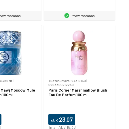
äävarastossa
Päävarastossa
4148978
|
Tuotenumero:
24316130
|
6293365212230
- Mawj Moscow Mule
Paris Corner Marshmallow Blush
m 100ml
Eau De Parfum 100 ml
23,07
EUR
1
ilman ALV 18,38