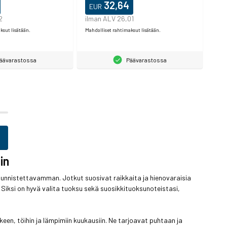
32,64
EUR
2
ilman ALV 26,01
ksut lisätään.
Mahdolliset rahtimaksut lisätään.
äävarastossa
Päävarastossa
in
i tunnistettavamman. Jotkut suosivat raikkaita ja hienovaraisia
 Siksi on hyvä valita tuoksu sekä suosikkituoksunoteistasi,
een, töihin ja lämpimiin kuukausiin. Ne tarjoavat puhtaan ja