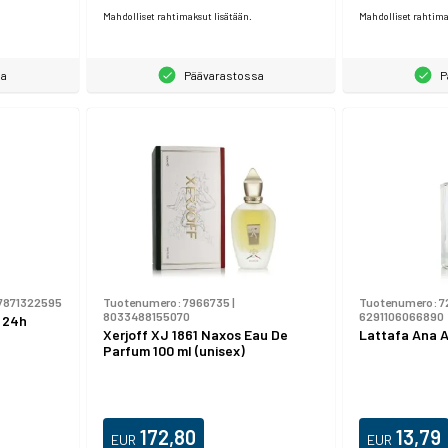
Mahdolliset rahtimaksut lisätään.
Mahdolliset rahtima
sa
Päävarastossa
P
7871322595
Tuotenumero:
7966735
|
Tuotenumero:
7
8033488155070
6291106066890
i 24h
Xerjoff XJ 1861 Naxos Eau De
Lattafa Ana A
Parfum 100 ml (unisex)
172,80
13,79
EUR
EUR