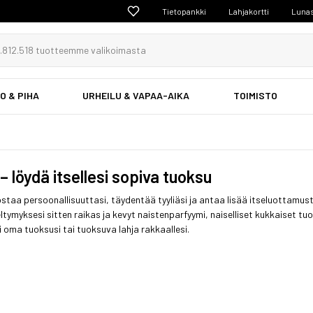
Tietopankki
Lahjakortti
Lunas
O & PIHA
URHEILU & VAPAA-AIKA
TOIMISTO
– löydä itsellesi sopiva tuoksu
rostaa persoonallisuuttasi, täydentää tyyliäsi ja antaa lisää itseluottam
ieltymyksesi sitten raikas ja kevyt naistenparfyymi, naiselliset kukkaiset
 oma tuoksusi tai tuoksuva lahja rakkaallesi.