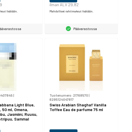
99
ilman ALV 29,82
ksut lisätään.
Mahdolliset rahtimaksut lisätään.
äävarastossa
Päävarastossa
0407845
|
Tuotenumero:
21768570
|
6295124047817
bbana Light Blue,
Swiss Arabian Shaghaf Vanilla
, 50 ml, Omena,
Toffee Eau de parfume 75 ml
bu, Jasmiini, Ruusu,
etripuu, Sammal