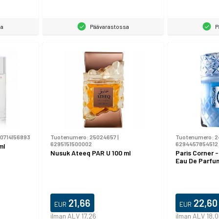
sa
Päävarastossa
P
0714156893
Tuotenumero:
25024657
|
Tuotenumero:
2
6295151500002
6294457854512
ml
Nusuk Ateeq PAR U 100 ml
Paris Corner 
Eau De Parfu
21,66
22,60
EUR
EUR
ilman ALV 17,26
ilman ALV 18,0