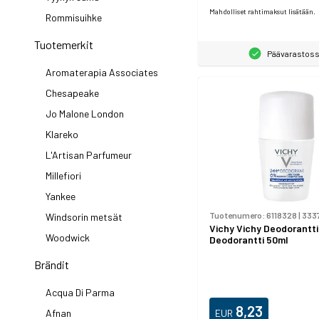
Mahdolliset rahtimaksut lisätään.
Rommisuihke
Tuotemerkit
Päävarastos
Aromaterapia Associates
Chesapeake
Jo Malone London
Klareko
L'Artisan Parfumeur
Millefiori
Yankee
Tuotenumero:
6118328
|
333
Windsorin metsät
Vichy Vichy Deodorantt
Woodwick
Deodorantti 50ml
Brändit
Acqua Di Parma
8,23
EUR
Afnan