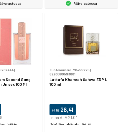
äävarastossa
Päävarastossa
5207444
|
Tuotenumero:
20455225
|
6290360593661
ham Second Song
Lattafa Khamrah Qahwa EDP U
 Unisex 100 Ml
100 ml
26,41
EUR
89
ilman ALV 21,04
ksut lisätään.
Mahdolliset rahtimaksut lisätään.