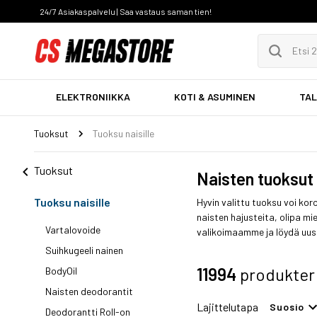
24/7 Asiakaspalvelu | Saa vastaus saman tien!
ELEKTRONIIKKA
KOTI & ASUMINEN
TAL
Tuoksut
Tuoksu naisille
Tuoksut
Naisten tuoksut 
Tuoksu naisille
Hyvin valittu tuoksu voi ko
naisten hajusteita, olipa m
Vartalovoide
valikoimaamme ja löydä uusi
Suihkugeeli nainen
11994
produkter
BodyOil
Naisten deodorantit
Lajittelutapa
Suosio
Deodorantti Roll-on