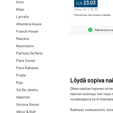
23,03
Initio
EUR
Kilian
ilman ALV 18,35
Mahdolliset rahtimaksut lisätään.
Lattafa
Alhambra House
Päävarastos
Francis House
Mancera
Nasomatto
Parfums De Marly
Paris Corner
Paco Rabanne
Prada
Löydä sopiva nais
Roja
Oikea naisten hajuvesi on he
Sol De Janeiro
naisten tuoksuja, kun taas 
Valentino
vuodenajasta että tilantees
Victoria Secret
Raikkaat tuoksunootit, kuten
Viktor & Rolf