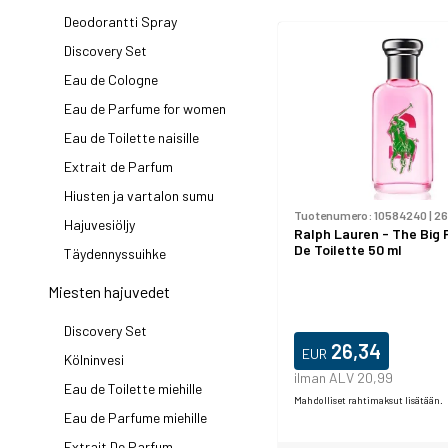
Deodorantti Spray
Discovery Set
Eau de Cologne
Eau de Parfume for women
Eau de Toilette naisille
Extrait de Parfum
Hiusten ja vartalon sumu
Tuotenumero:
10584240
|
26
Hajuvesiöljy
Ralph Lauren - The Big
De Toilette 50 ml
Täydennyssuihke
Miesten hajuvedet
Discovery Set
26,34
EUR
Kölninvesi
ilman ALV 20,99
Eau de Toilette miehille
Mahdolliset rahtimaksut lisätään.
Eau de Parfume miehille
Extrait De Parfum