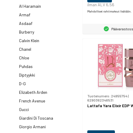
ilman ALV 6,56
Al Haramain
Mahdolliset rahtimaksut lisätään.
Armaf
Asdaaf
Päävarastos
Burberry
Calvin Klein
Chanel
Chloe
Puhdas
Diptyykki
D-G
Elizabeth Arden
Tuotenumero:
24955754
|
6290362346531
French Avenue
Lattafa Yara Elixir EDP 
Gucci
Giardini Di Toscana
Giorgio Armani